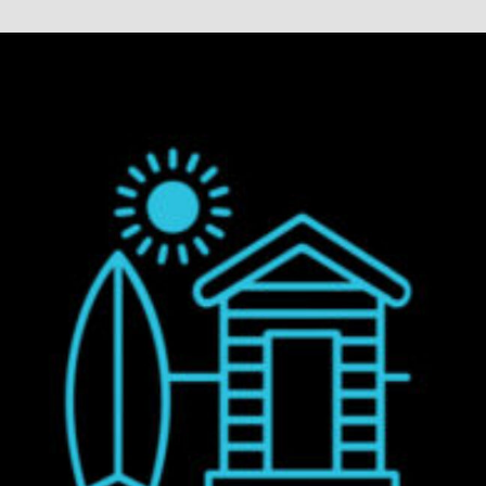
nung auf Fehmarn und in Scharbeutz
hbuden –
enwohnungen an der
ee