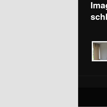
Ima
sch