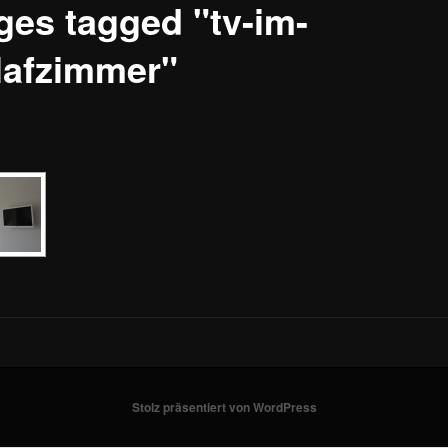
ges tagged "tv-im-
lafzimmer"
Stolz präsentiert von WordPress